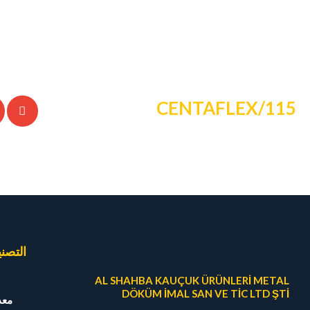
115/CENTAFLEX
التصن
AL SHAHBA KAUÇUK ÜRÜNLERİ METAL
DÖKÜM İMAL SAN VE TİC LTD ŞTİ
معد