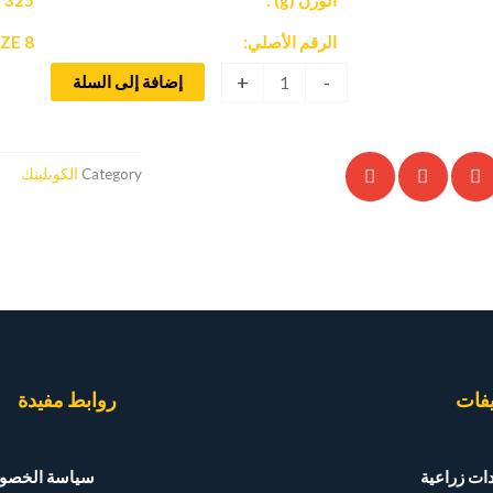
الرقم الأصلي:
IZE 8
كمية
+
-
إضافة إلى السلة
115/CENTAFLEX
Category
الكوبلينك
يفات
روابط مفيدة
ات زراعية
سياسة الخصو