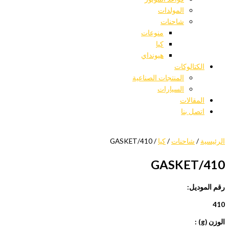
المولدات
شاحنات
منوعات
كيا
هيونداي
الكتالوكات
المنتجات الصناعية
السيارات
المقالات
اتصل بنا
الرئيسية
/
شاحنات
/
كيا
/ 410/GASKET
410/GASKET
رقم الموديل:
410
الوزن (g) :