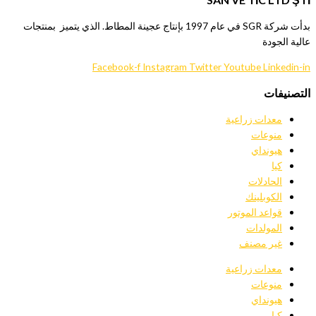
بدأت شركة SGR في عام 1997 بإنتاج عجينة المطاط. الذي يتميز بمنتجات
عالية الجودة
Facebook-f
Instagram
Twitter
Youtube
Linkedin-in
التصنيفات
معدات زراعية
منوعات
هيونداي
كيا
الحادلات
الكوبلينك
قواعد الموتور
المولدات
غير مصنف
معدات زراعية
منوعات
هيونداي
كيا