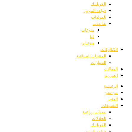
الكوبلينك
قواعد الموتور
المولدات
شاحنات
منوعات
كيا
هيونداي
الكتالوكات
المنتجات الصناعية
السيارات
المقالات
اتصل بنا
الرئيسية
من نحن
المتجر
التصنيفات
معدات زراعية
الحادلات
الكوبلينك
قواعد الموتور