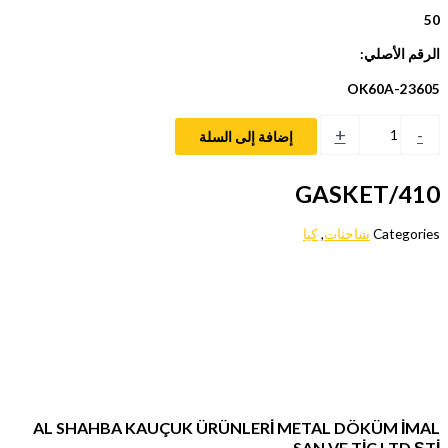
50
الرقم الأصلي:
OK60A-23605
+
-
إضافة إلى السلة
410/GASKET
Categories
شاحنات
,
كيا
AL SHAHBA KAUÇUK ÜRÜNLERİ METAL DÖKÜM İMAL
SAN VE TİC LTD ŞTİ