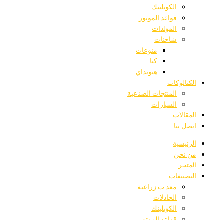
الكوبلينك
قواعد الموتور
المولدات
شاحنات
منوعات
كيا
هيونداي
الكتالوكات
المنتجات الصناعية
السيارات
المقالات
اتصل بنا
الرئيسية
من نحن
المتجر
التصنيفات
معدات زراعية
الحادلات
الكوبلينك
قواعد الموتور