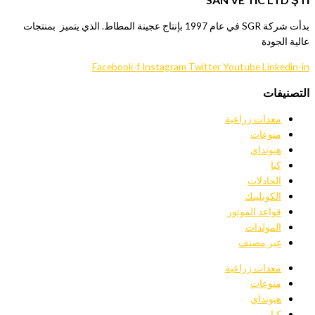
بدأت شركة SGR في عام 1997 بإنتاج عجينة المطاط. الذي يتميز بمنتجات
عالية الجودة
Facebook-f
Instagram
Twitter
Youtube
Linkedin-in
التصنيفات
معدات زراعية
منوعات
هيونداي
كيا
الحادلات
الكوبلينك
قواعد الموتور
المولدات
غير مصنف
معدات زراعية
منوعات
هيونداي
كيا