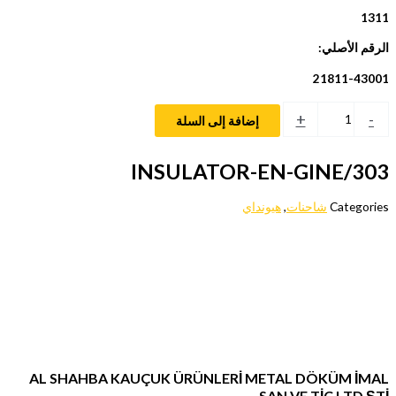
1311
الرقم الأصلي:
21811-43001
+
-
إضافة إلى السلة
303/INSULATOR-EN-GINE
Categories
شاحنات
,
هيونداي
AL SHAHBA KAUÇUK ÜRÜNLERİ METAL DÖKÜM İMAL
SAN VE TİC LTD ŞTİ