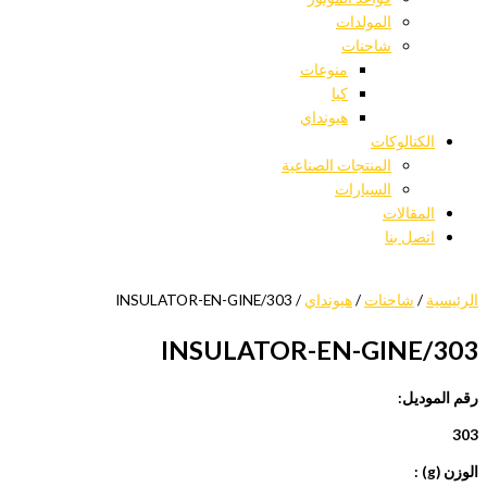
المولدات
شاحنات
منوعات
كيا
هيونداي
الكتالوكات
المنتجات الصناعية
السيارات
المقالات
اتصل بنا
الرئيسية
/
شاحنات
/
هيونداي
/ 303/INSULATOR-EN-GINE
303/INSULATOR-EN-GINE
رقم الموديل:
303
الوزن (g) :